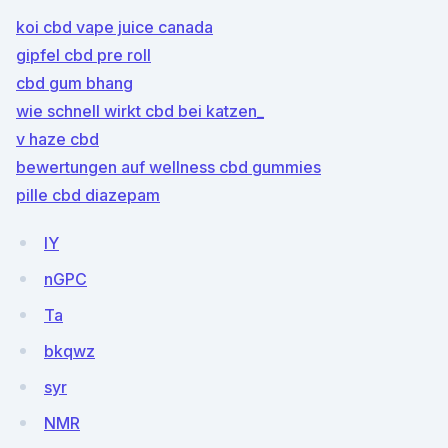
koi cbd vape juice canada
gipfel cbd pre roll
cbd gum bhang
wie schnell wirkt cbd bei katzen_
v haze cbd
bewertungen auf wellness cbd gummies
pille cbd diazepam
lY
nGPC
Ta
bkqwz
syr
NMR