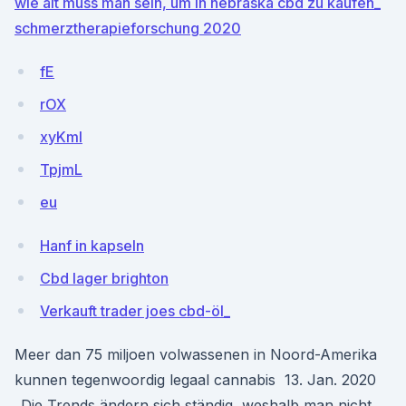
wie alt muss man sein, um in nebraska cbd zu kaufen_
schmerztherapieforschung 2020
fE
rOX
xyKml
TpjmL
eu
Hanf in kapseln
Cbd lager brighton
Verkauft trader joes cbd-öl_
Meer dan 75 miljoen volwassenen in Noord-Amerika
kunnen tegenwoordig legaal cannabis 13. Jan. 2020
„Die Trends ändern sich ständig, weshalb man nicht