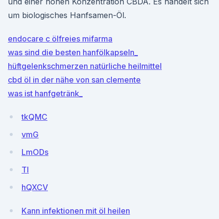
und einer hohen Konzentration CBDA. Es handelt sich
um biologisches Hanfsamen-Öl.
endocare c ölfreies mifarma
was sind die besten hanfölkapseln_
hüftgelenkschmerzen natürliche heilmittel
cbd öl in der nähe von san clemente
was ist hanfgetränk_
tkQMC
vmG
LmODs
TI
hQXCV
Kann infektionen mit öl heilen