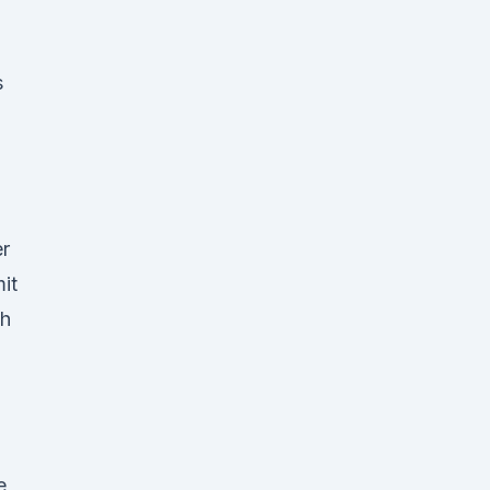
s
r
it
ch
e