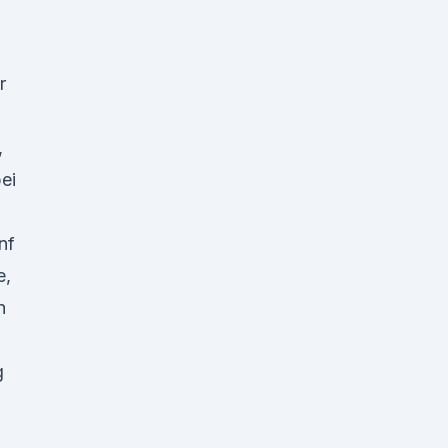
r
,
ei
nf
e,
n
g