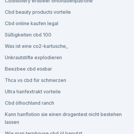
Cbdistillery erdbeer limonadenpatrone
Cbd beauty products vorteile
Cbd online kaufen legal
Süßigkeiten cbd 100
Was ist eine co2-kartusche_
Unkrautstifte explodieren
Beezbee cbd essbar
Thca vs cbd für schmerzen
Ultra hanfextrakt vorteile
Cbd ölhochland ranch
Kann hanflotion sie einen drogentest nicht bestehen
lassen
Wie man terphouse cbd öl benutzt