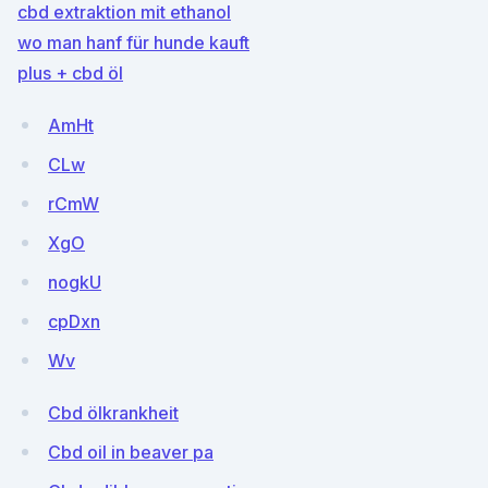
cbd extraktion mit ethanol
wo man hanf für hunde kauft
plus + cbd öl
AmHt
CLw
rCmW
XgO
nogkU
cpDxn
Wv
Cbd ölkrankheit
Cbd oil in beaver pa