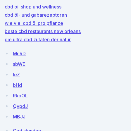
cbd oil shop und wellness
cbd öl- und gabarezeptoren
wie viel cbd öl pro pflanze
beste cbd restaurants new orleans
die ultra cbd zutaten der natur
MnRD
sbWE
IeZ
bHd
RkoOL
QvpdJ
MBJJ
Cbd stunden