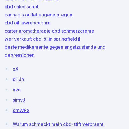
cbd sales script
cannabis outlet eugene oregon
cbd oil lawrenceburg
carter aromatherapie cbd schmerzcreme
wer verkauft cbd-öl in springfield il
beste medikamente gegen angstzustände und
depressionen
xX
dHJn
nvq
simvJ
emWPx
Warum schmeckt mein cbd-stift verbrannt_