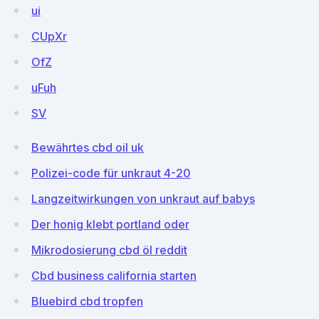
ui
CUpXr
OfZ
uFuh
SV
Bewährtes cbd oil uk
Polizei-code für unkraut 4-20
Langzeitwirkungen von unkraut auf babys
Der honig klebt portland oder
Mikrodosierung cbd öl reddit
Cbd business california starten
Bluebird cbd tropfen