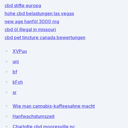
cbd stifte europa
hohe cbd belastungen las vegas
new age hanföl 3000 mg
cbd öl illegal in missouri
cbd pet tincture canada bewertungen
XVPuu
uni
bf
kFxh
sr
Wie man cannabis-kaffeesahne macht
Hanfwachstumszeit
Charlotte cbd mooresville nc