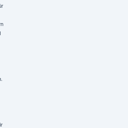
ür
rn
d
h.
ir